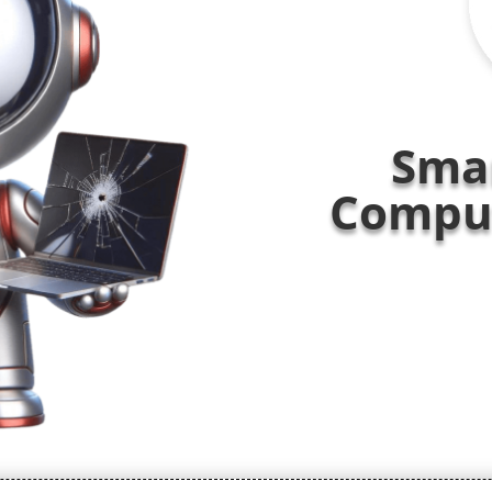
Sma
Comput