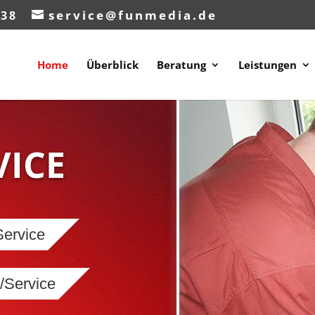
service@funmedia.de
638
Home
Überblick
Beratung
Leistungen
ICE
Service
/Service