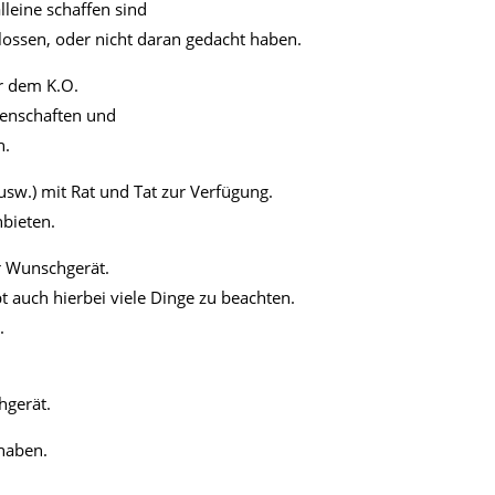
lleine schaffen sind
lossen, oder nicht daran gedacht haben.
or dem K.O.
genschaften und
n.
usw.) mit Rat und Tat zur Verfügung.
bieten.
r Wunschgerät.
 auch hierbei viele Dinge zu beachten.
.
hgerät.
haben.